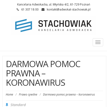
Kancelaria Adwokacka, ul. Młyńska 4/2, 61-729 Poznań
61 307 18 00
kontakt@adwokat-stachowiak.pl
Togg
navi
DARMOWA POMOC
PRAWNA –
KORONAWIRUS
Home
/
Prawo cywilne
/
Darmowa pomoc prawna – koronawirus
Standard