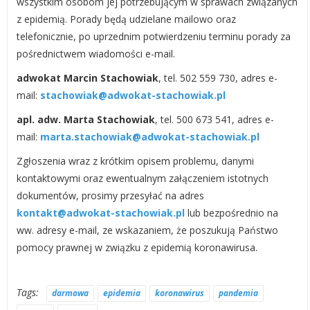
wszystkim osobom jej potrzebującym w sprawach związanych
z epidemią. Porady będą udzielane mailowo oraz
telefonicznie, po uprzednim potwierdzeniu terminu porady za
pośrednictwem wiadomości e-mail.
adwokat Marcin Stachowiak
, tel. 502 559 730, adres e-
mail:
stachowiak@adwokat-stachowiak.pl
apl. adw. Marta Stachowiak
, tel. 500 673 541, adres e-
mail:
marta.stachowiak@adwokat-stachowiak.pl
Zgłoszenia wraz z krótkim opisem problemu, danymi
kontaktowymi oraz ewentualnym załączeniem istotnych
dokumentów, prosimy przesyłać na adres
kontakt@adwokat-stachowiak.pl
lub bezpośrednio na
ww. adresy e-mail, ze wskazaniem, że poszukują Państwo
pomocy prawnej w związku z epidemią koronawirusa.
Tags:
darmowa
epidemia
koronawirus
pandemia