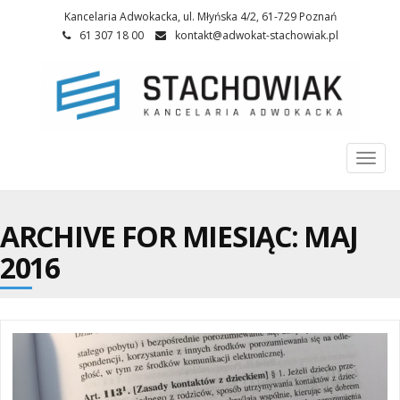
Kancelaria Adwokacka, ul. Młyńska 4/2, 61-729 Poznań
61 307 18 00
kontakt@adwokat-stachowiak.pl
Togg
navi
ARCHIVE FOR MIESIĄC:
MAJ
2016