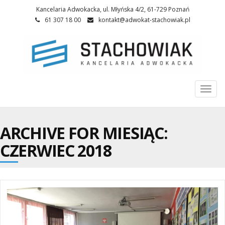
Kancelaria Adwokacka, ul. Młyńska 4/2, 61-729 Poznań
61 307 18 00
kontakt@adwokat-stachowiak.pl
Togg
navi
ARCHIVE FOR MIESIĄC:
CZERWIEC 2018