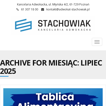
Kancelaria Adwokacka, ul. Młyńska 4/2, 61-729 Poznań
61 307 18 00
kontakt@adwokat-stachowiak.pl
Togg
navi
ARCHIVE FOR MIESIĄC:
LIPIEC
2025