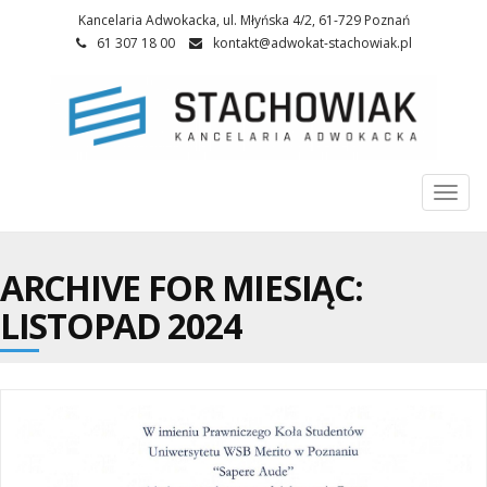
Kancelaria Adwokacka, ul. Młyńska 4/2, 61-729 Poznań
61 307 18 00
kontakt@adwokat-stachowiak.pl
Togg
navi
ARCHIVE FOR MIESIĄC:
LISTOPAD 2024