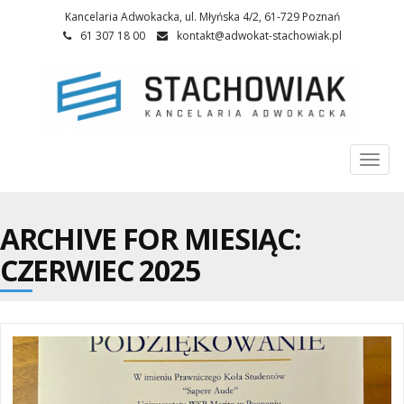
Kancelaria Adwokacka, ul. Młyńska 4/2, 61-729 Poznań
61 307 18 00
kontakt@adwokat-stachowiak.pl
Togg
navi
ARCHIVE FOR MIESIĄC:
CZERWIEC 2025