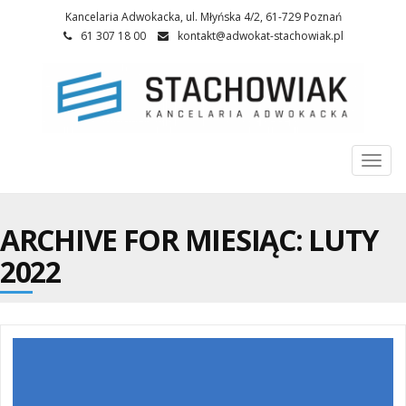
Kancelaria Adwokacka, ul. Młyńska 4/2, 61-729 Poznań
61 307 18 00
kontakt@adwokat-stachowiak.pl
Togg
navi
ARCHIVE FOR MIESIĄC:
LUTY
2022