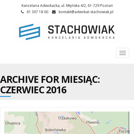
Kancelaria Adwokacka, ul. Młyńska 4/2, 61-729 Poznań
61 307 18 00
kontakt@adwokat-stachowiak.pl
Togg
navi
ARCHIVE FOR MIESIĄC:
CZERWIEC 2016