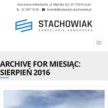
Kancelaria Adwokacka, ul. Młyńska 4/2, 61-729 Poznań
61 307 18 00
kontakt@adwokat-stachowiak.pl
Togg
navi
ARCHIVE FOR MIESIĄC:
SIERPIEŃ 2016