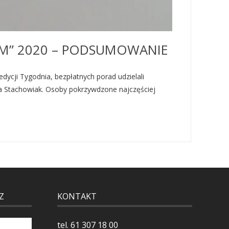
M” 2020 – PODSUMOWANIE
cji Tygodnia, bezpłatnych porad udzielali
rta Stachowiak. Osoby pokrzywdzone najczęściej
Z
KONTAKT
tel.
61 307 18 00