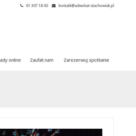
61 307 18 00
kontakt@adwokat-stachowiak.pl
ady online
Zaufali nam
Zarezerwuj spotkanie