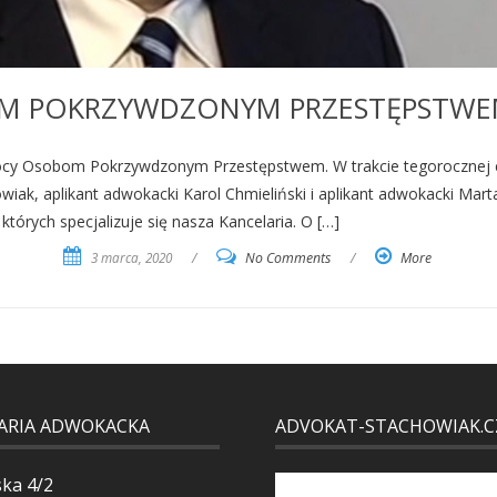
M POKRZYWDZONYM PRZESTĘPSTWE
ocy Osobom Pokrzywdzonym Przestępstwem. W trakcie tegorocznej edy
owiak, aplikant adwokacki Karol Chmieliński i aplikant adwokacki Ma
tórych specjalizuje się nasza Kancelaria. O […]
3 marca, 2020
/
No Comments
/
More
ARIA ADWOKACKA
ADVOKAT-STACHOWIAK.C
ska 4/2