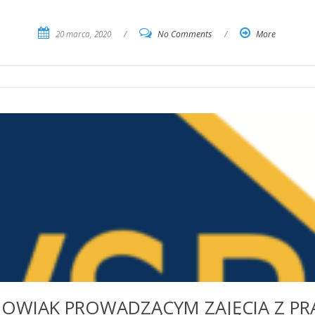
20 marca, 2020
/
No Comments
/
More
WIAK PROWADZĄCYM ZAJĘCIA Z PRA