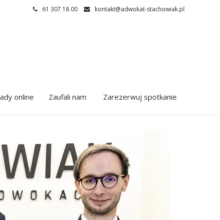
61 307 18 00
kontakt@adwokat-stachowiak.pl
ady online
Zaufali nam
Zarezerwuj spotkanie