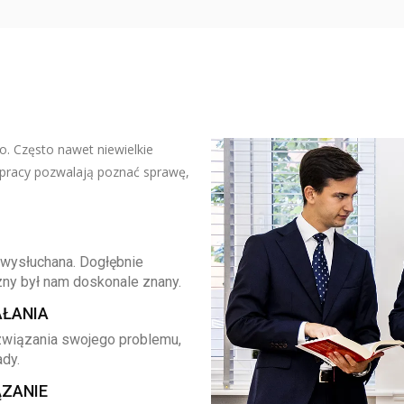
. Często nawet niewielkie
 pracy pozwalają poznać sprawę,
wysłuchana. Dogłębnie
zny był nam doskonale znany.
AŁANIA
związania swojego problemu,
ady.
ĄZANIE