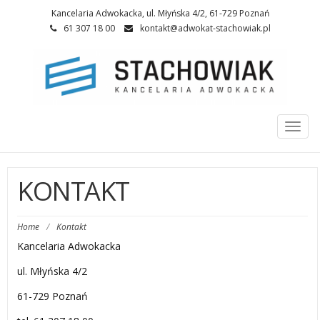
Kancelaria Adwokacka, ul. Młyńska 4/2, 61-729 Poznań
61 307 18 00
kontakt@adwokat-stachowiak.pl
Togg
navi
KONTAKT
Home
/
Kontakt
Kancelaria Adwokacka
ul. Młyńska 4/2
61-729 Poznań