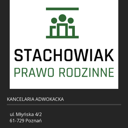
KANCELARIA ADWOKACKA
ul. Młyńska 4/2
61-729 Poznań