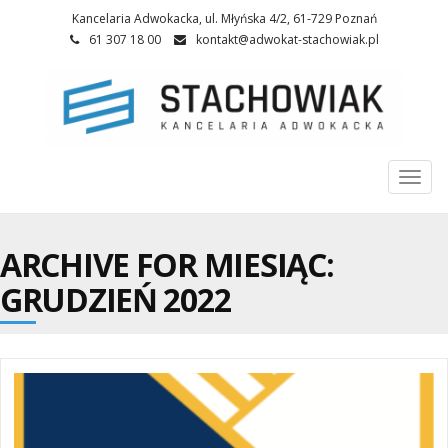
Kancelaria Adwokacka, ul. Młyńska 4/2, 61-729 Poznań
61 307 18 00
kontakt@adwokat-stachowiak.pl
Togg
navi
ARCHIVE FOR MIESIĄC:
GRUDZIEŃ 2022