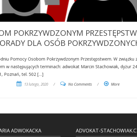
OM POKRZYWDZONYM PRZESTĘPSTWE
PORADY DLA OSÓB POKRZYWDZONYC
godniu Pomocy Osobom Pokrzywdzonym Przestępstwem. W związku z tym
w następujących terminach: adwokat Marcin Stachowiak, dyżur 24.02
, Poznań, tel. 502 […]
13 lutego, 2020
/
No Comments
/
More
ARIA ADWOKACKA
ADVOKAT-STACHOWIAK.C