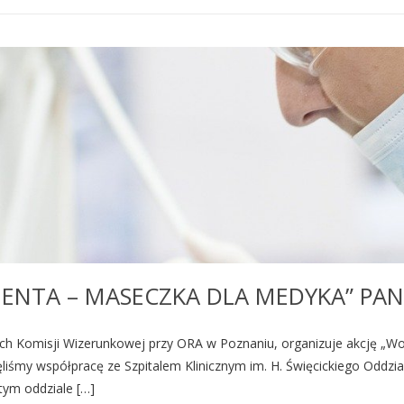
ENTA – MASECZKA DLA MEDYKA” PAN
mach Komisji Wizerunkowej przy ORA w Poznaniu, organizuje akcję „W
ęliśmy współpracę ze Szpitalem Klinicznym im. H. Święcickiego Oddz
tym oddziale […]