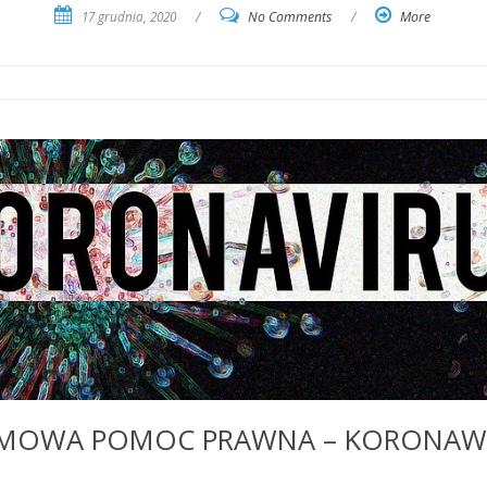
17 grudnia, 2020
/
No Comments
/
More
MOWA POMOC PRAWNA – KORONAW