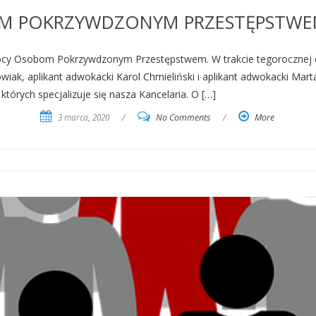
M POKRZYWDZONYM PRZESTĘPSTWE
ocy Osobom Pokrzywdzonym Przestępstwem. W trakcie tegorocznej edy
owiak, aplikant adwokacki Karol Chmieliński i aplikant adwokacki Ma
tórych specjalizuje się nasza Kancelaria. O […]
3 marca, 2020
/
No Comments
/
More