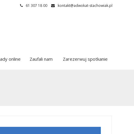
61 307 18 00
kontakt@adwokat-stachowiak.pl
ady online
Zaufali nam
Zarezerwuj spotkanie