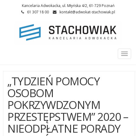
Kancelaria Adwokacka, ul. Młyńska 4/2, 61-729 Poznań
61 307 18 00
kontakt@adwokat-stachowiak.pl
Togg
navi
„TYDZIEŃ POMOCY
OSOBOM
POKRZYWDZONYM
PRZESTĘPSTWEM” 2020 –
NIEODPŁATNE PORADY