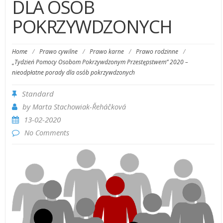
DLA OSÓB
POKRZYWDZONYCH
Home
/
Prawo cywilne
/
Prawo karne
/
Prawo rodzinne
/
„Tydzień Pomocy Osobom Pokrzywdzonym Przestępstwem” 2020 –
nieodpłatne porady dla osób pokrzywdzonych
Standard
by
Marta Stachowiak-­Řeháčková
13-02-2020
No Comments