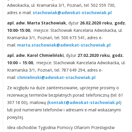
Adwokacka, ul. Kramarska 3/1, Poznań, tel. 502 559 730,
adres e-mail:
stachowiak@adwokat-stachowiak.pl
apl. adw. Marta Stachowiak
, dyżur
26.02.2020 roku
,
godz.
10:00-15:00
, miejsce: Stachowiak Kancelaria Adwokacka, ul.
Kramarska 3/1, Poznań, tel. 500 673 541, adres e-
mail:
marta.stachowiak@adwokat-stachowiak.pl
apl. adw. Karol Chmieliński
, dyżur
27.02.2020 roku
,
godz.
10:00 – 15:00
, miejsce: Stachowiak Kancelaria Adwokacka, ul.
Kramarska 3/1, Poznań, tel. 787 649 294, adres e-
mail:
chmielinski@adwokat-stachowiak.pl
Ze względu na duże zainteresowanie, uprzejmie prosimy o
rezerwację terminów bezpłatnych porad: telefoniczną (tel. 61
307 18 00), mailową (
kontakt@adwokat-stachowiak.pl
)
lub pod numerami telefonów i adresami e-mail wskazanymi
powyżej.
Idea obchodów Tygodnia Pomocy Ofiarom Przestępstw