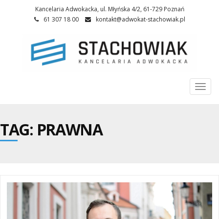
Kancelaria Adwokacka, ul. Młyńska 4/2, 61-729 Poznań
61 307 18 00
kontakt@adwokat-stachowiak.pl
Togg
navi
TAG: PRAWNA