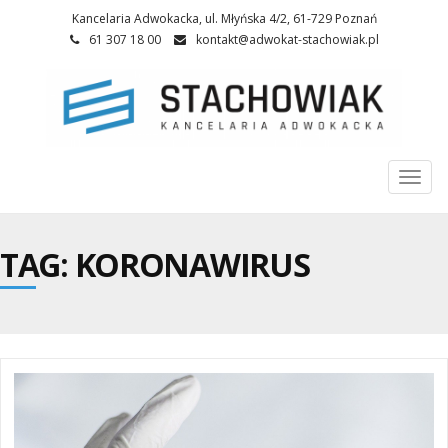
Kancelaria Adwokacka, ul. Młyńska 4/2, 61-729 Poznań
61 307 18 00
kontakt@adwokat-stachowiak.pl
Togg
navi
TAG: KORONAWIRUS