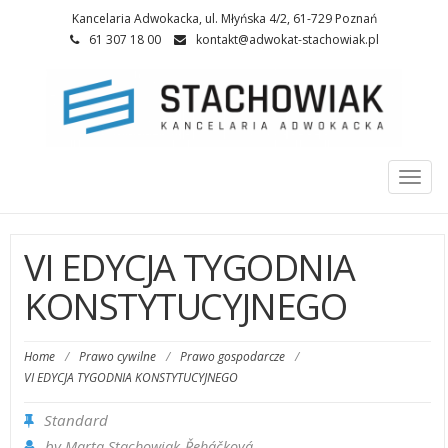
Kancelaria Adwokacka, ul. Młyńska 4/2, 61-729 Poznań
61 307 18 00
kontakt@adwokat-stachowiak.pl
Togg
navi
VI EDYCJA TYGODNIA
KONSTYTUCYJNEGO
Home
/
Prawo cywilne
/
Prawo gospodarcze
/
VI EDYCJA TYGODNIA KONSTYTUCYJNEGO
Standard
by
Marta Stachowiak-­Řeháčková