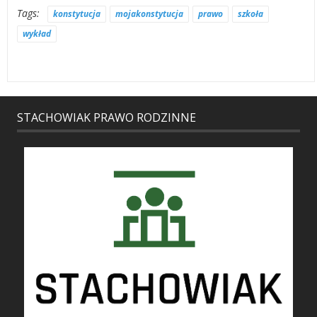
Tags:
konstytucja
mojakonstytucja
prawo
szkoła
wykład
STACHOWIAK PRAWO RODZINNE