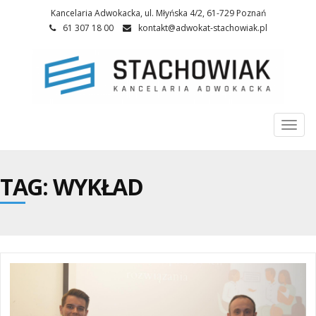
Kancelaria Adwokacka, ul. Młyńska 4/2, 61-729 Poznań
61 307 18 00
kontakt@adwokat-stachowiak.pl
Togg
navi
TAG: WYKŁAD