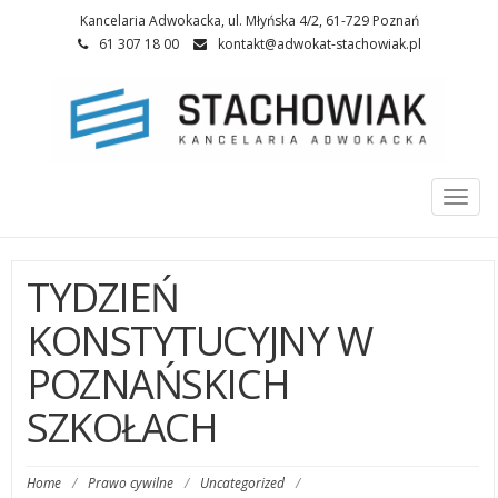
Kancelaria Adwokacka, ul. Młyńska 4/2, 61-729 Poznań
61 307 18 00
kontakt@adwokat-stachowiak.pl
Togg
navi
TYDZIEŃ
KONSTYTUCYJNY W
POZNAŃSKICH
SZKOŁACH
Home
/
Prawo cywilne
/
Uncategorized
/