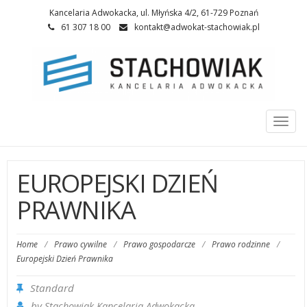
Kancelaria Adwokacka, ul. Młyńska 4/2, 61-729 Poznań
61 307 18 00
kontakt@adwokat-stachowiak.pl
Togg
navi
EUROPEJSKI DZIEŃ
PRAWNIKA
Home
/
Prawo cywilne
/
Prawo gospodarcze
/
Prawo rodzinne
/
Europejski Dzień Prawnika
Standard
by
Stachowiak Kancelaria Adwokacka