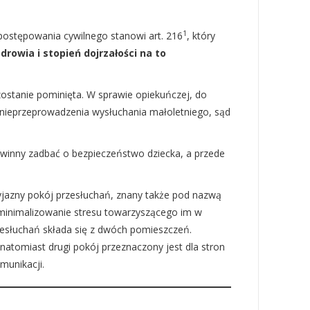
1
postępowania cywilnego stanowi art. 216
, który
rowia i stopień dojrzałości na to
ostanie pominięta. W sprawie opiekuńczej, do
 nieprzeprowadzenia wysłuchania małoletniego, sąd
owinny zadbać o bezpieczeństwo dziecka, a przede
zyjazny pokój przesłuchań, znany także pod nazwą
zminimalizowanie stresu towarzyszącego im w
esłuchań składa się z dwóch pomieszczeń.
natomiast drugi pokój przeznaczony jest dla stron
omunikacji.