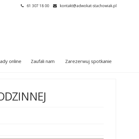
61 307 18 00
kontakt@adwokat-stachowiak.pl
ady online
Zaufali nam
Zarezerwuj spotkanie
ODZINNEJ