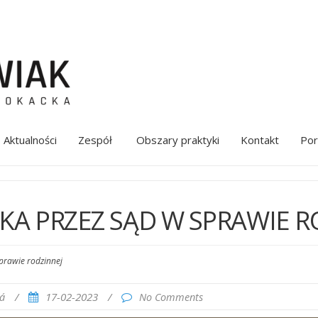
Aktualności
Zespół
Obszary praktyki
Kontakt
Por
KA PRZEZ SĄD W SPRAWIE R
prawie rodzinnej
/
17-02-2023
/
á
No Comments