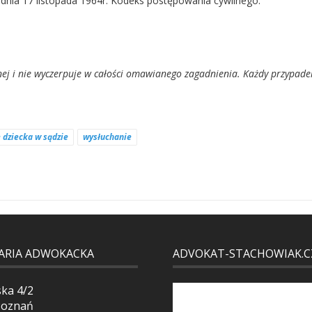
z dnia 17 listopada 1964r. Kodeks postępowania cywilnego.
j i nie wyczerpuje w całości omawianego zagadnienia. Każdy przypade
 dziecka w sądzie
wysłuchanie
ARIA ADWOKACKA
ADVOKAT-STACHOWIAK.C
ska 4/2
Poznań