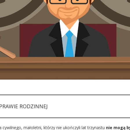
PRAWIE RODZINNEJ
ywilnego, małoletni, którzy nie ukończyli lat trzynastu
nie mogą b