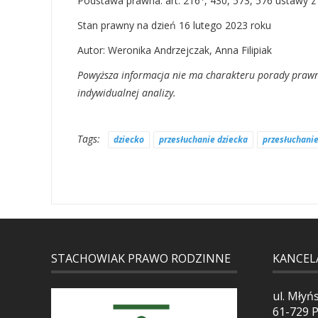
Podstawa prawna: art. 216
, 430, 573, 576 ustawy 
Stan prawny na dzień 16 lutego 2023 roku
Autor: Weronika Andrzejczak, Anna Filipiak
Powyższa informacja nie ma charakteru porady prawne
indywidualnej analizy.
Tags:
dziecko
przesłuchanie dziecka
przesłuchanie
STACHOWIAK PRAWO RODZINNE
KANCEL
ul. Młyń
61-729 