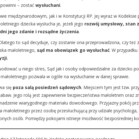
 powinni – zostać
wysłuchani
.
wie międzynarodowym, jak i w Konstytucji RP. Jej wyraz w Kodeksie 
letniego dziecka wysłucha je, jeżeli jego
rozwój umysłowy, stan zd
dni jego zdanie i rozsądne życzenia
.
latego to sąd decyduje, czy zostanie ona przeprowadzona, czy też z
iska małoletniego,
sąd ma obowiązek go wysłuchać
. W przypadku
yzji.
odować u niego stres, Sąd jak i osoby odpowiedzialne za dziecko p
 małoletniego pozwala w ogóle na wysłuchanie w danej sprawie.
wa się
poza salą posiedzeń sądowych
. Miejscem tym jest tzw. pr
zabaw. Jego rolą jest zapewnienie bezpieczeństwa małoletnim oraz 
romadzenie wiarygodnego materiału dowodowego. Przyjazny pokój prz
 małoletniego przez osobę przesłuchującą przy udziale psychologa, 
nych osób. Pomiędzy pokojami istnieje możliwość bezpośredniej k