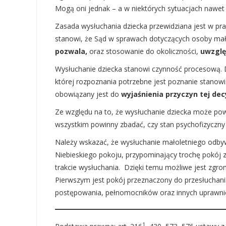
Mogą oni jednak – a w niektórych sytuacjach nawet
Zasada wysłuchania dziecka przewidziana jest w pra
stanowi, że Sąd w sprawach dotyczących osoby mało
pozwala,
oraz stosowanie do okoliczności,
uwzglę
Wysłuchanie dziecka stanowi czynność procesową. D
której rozpoznania potrzebne jest poznanie stanow
obowiązany jest do
wyjaśnienia przyczyn tej dec
Ze względu na to, że wysłuchanie dziecka może pow
wszystkim powinny zbadać, czy stan psychofizyczny
Należy wskazać, że wysłuchanie małoletniego odby
Niebieskiego pokoju, przypominający trochę pokój 
trakcie wysłuchania. Dzięki temu możliwe jest zg
Pierwszym jest pokój przeznaczony do przesłuchania
postępowania, pełnomocników oraz innych uprawnio
1