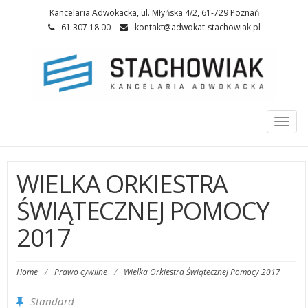
Kancelaria Adwokacka, ul. Młyńska 4/2, 61-729 Poznań
61 307 18 00
kontakt@adwokat-stachowiak.pl
Togg
navi
WIELKA ORKIESTRA
ŚWIĄTECZNEJ POMOCY
2017
Home
/
Prawo cywilne
/
Wielka Orkiestra Świątecznej Pomocy 2017
Standard