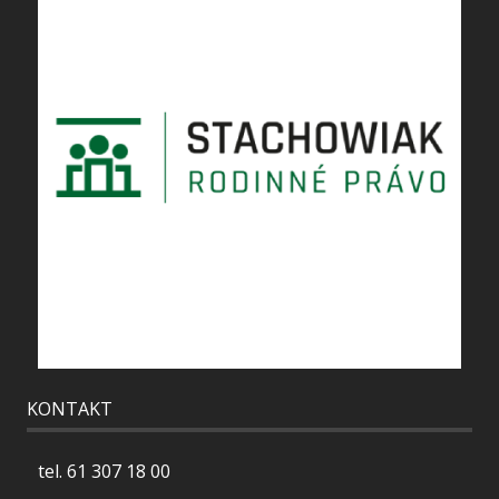
KONTAKT
tel.
61 307 18 00