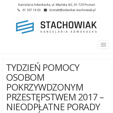
Kancelaria Adwokacka, ul. Młyńska 4/2, 61-729 Poznań
61 307 18 00
kontakt@adwokat-stachowiak.pl
Togg
navi
TYDZIEŃ POMOCY
OSOBOM
POKRZYWDZONYM
PRZESTĘPSTWEM 2017 –
NIEODPŁATNE PORADY