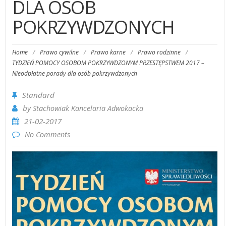
DLA OSÓB
POKRZYWDZONYCH
Home
/
Prawo cywilne
/
Prawo karne
/
Prawo rodzinne
/
TYDZIEŃ POMOCY OSOBOM POKRZYWDZONYM PRZESTĘPSTWEM 2017 –
Nieodpłatne porady dla osób pokrzywdzonych
Standard
by
Stachowiak Kancelaria Adwokacka
21-02-2017
No Comments