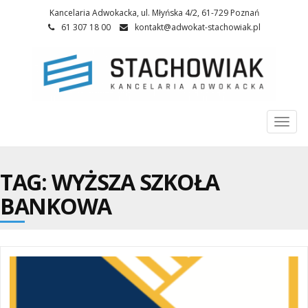
Kancelaria Adwokacka, ul. Młyńska 4/2, 61-729 Poznań
61 307 18 00
kontakt@adwokat-stachowiak.pl
Togg
navi
TAG: WYŻSZA SZKOŁA
BANKOWA