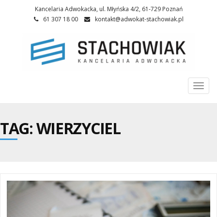
Kancelaria Adwokacka, ul. Młyńska 4/2, 61-729 Poznań
61 307 18 00
kontakt@adwokat-stachowiak.pl
Togg
navi
TAG: WIERZYCIEL