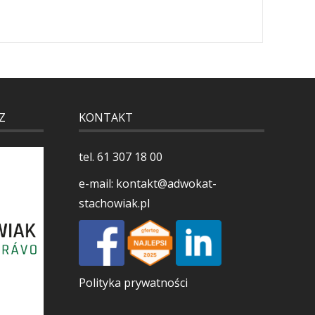
Z
KONTAKT
tel.
61 307 18 00
e-mail:
kontakt@adwokat-
stachowiak.pl
Polityka prywatności