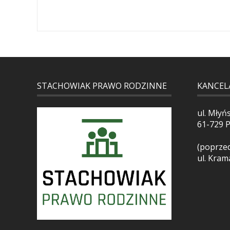
STACHOWIAK PRAWO RODZINNE
KANCEL
ul. Młyń
61-729 
(poprzed
ul. Kram