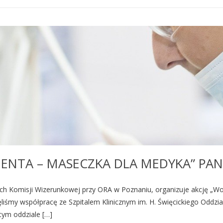
ENTA – MASECZKA DLA MEDYKA” PAN
mach Komisji Wizerunkowej przy ORA w Poznaniu, organizuje akcję „W
ęliśmy współpracę ze Szpitalem Klinicznym im. H. Święcickiego Oddz
tym oddziale […]