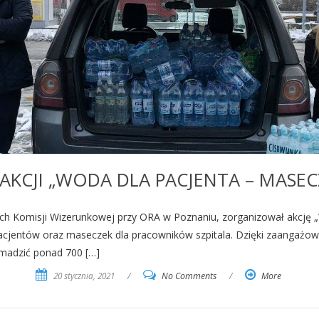
KCJI „WODA DLA PACJENTA – MASEC
mach Komisji Wizerunkowej przy ORA w Poznaniu, zorganizował akcję
acjentów oraz maseczek dla pracowników szpitala. Dzięki zaangażo
omadzić ponad 700 […]
20 stycznia, 2021
/
No Comments
/
More