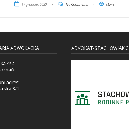
17 grudnia, 2020
/
No Comments
/
More
ARIA ADWOKACKA
ADVOKAT-STACHOWIAK.C
ska 4/2
Poznań
ni adres:
arska 3/1)