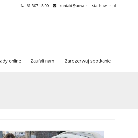
61 307 18 00
kontakt@adwokat-stachowiak.pl
ady online
Zaufali nam
Zarezerwuj spotkanie