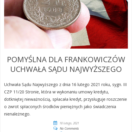
POMYŚLNA DLA FRANKOWICZÓW
UCHWAŁA SĄDU NAJWYŻSZEGO
Uchwała Sądu Najwyższego z dnia 16 lutego 2021 roku, sygn. III
CZP 11/20 Stronie, która w wykonaniu umowy kredytu,
dotkniętej nieważnością, spłacała kredyt, przysługuje roszczenie
o zwrot spłaconych środków pieniężnych jako świadczenia
nienależnego.
18 lutego, 2021
No Comments