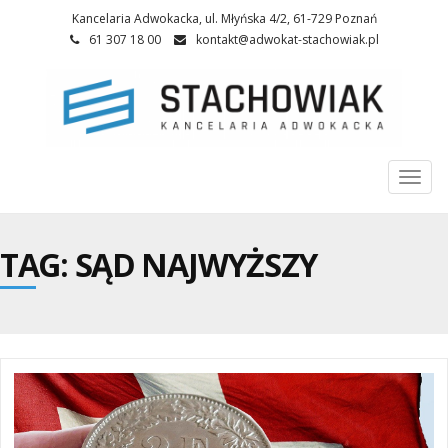
Kancelaria Adwokacka, ul. Młyńska 4/2, 61-729 Poznań
61 307 18 00
kontakt@adwokat-stachowiak.pl
Togg
navi
TAG: SĄD NAJWYŻSZY