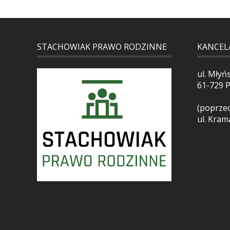
STACHOWIAK PRAWO RODZINNE
KANCEL
ul. Młyń
61-729 
(poprzed
ul. Kram