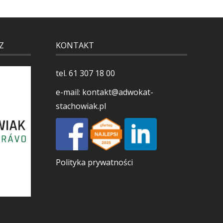
Z
KONTAKT
tel.
61 307 18 00
e-mail:
kontakt@adwokat-
stachowiak.pl
Polityka prywatności