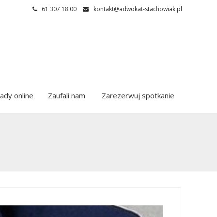
61 307 18 00
kontakt@adwokat-stachowiak.pl
ady online
Zaufali nam
Zarezerwuj spotkanie