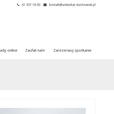
61 307 18 00
kontakt@adwokat-stachowiak.pl
ady online
Zaufali nam
Zarezerwuj spotkanie