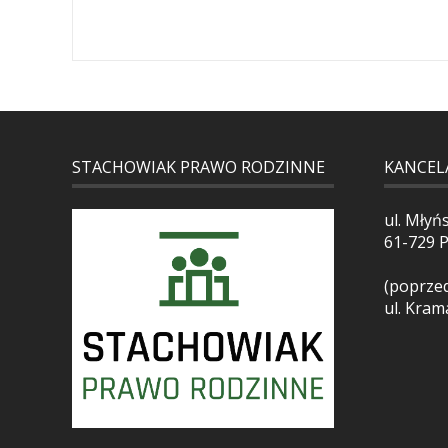
STACHOWIAK PRAWO RODZINNE
KANCEL
ul. Młyń
61-729 
(poprzed
ul. Kram