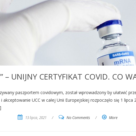
 – UNIJNY CERTYFIKAT COVID. CO W
azywany paszportem covidowym, został wprowadzony by ułatwić przem
akceptowanie UCC w całej Unii Europejskiej rozpoczęło się 1 lipca 2
]
13 lipca, 2021
/
No Comments
/
More