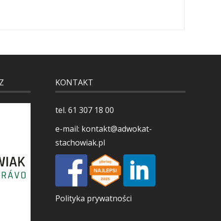
Z
KONTAKT
tel.
61 307 18 00
e-mail:
kontakt@adwokat-
stachowiak.pl
Polityka prywatności