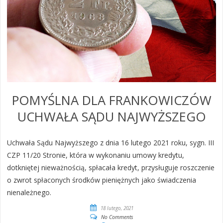
POMYŚLNA DLA FRANKOWICZÓW
UCHWAŁA SĄDU NAJWYŻSZEGO
Uchwała Sądu Najwyższego z dnia 16 lutego 2021 roku, sygn. III
CZP 11/20 Stronie, która w wykonaniu umowy kredytu,
dotkniętej nieważnością, spłacała kredyt, przysługuje roszczenie
o zwrot spłaconych środków pieniężnych jako świadczenia
nienależnego.
18 lutego, 2021
No Comments