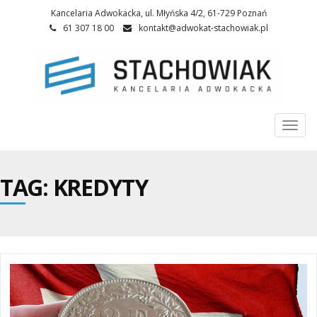
Kancelaria Adwokacka, ul. Młyńska 4/2, 61-729 Poznań
61 307 18 00
kontakt@adwokat-stachowiak.pl
Togg
navi
TAG: KREDYTY