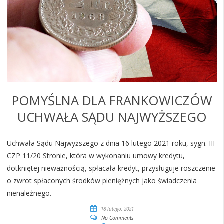
POMYŚLNA DLA FRANKOWICZÓW
UCHWAŁA SĄDU NAJWYŻSZEGO
Uchwała Sądu Najwyższego z dnia 16 lutego 2021 roku, sygn. III
CZP 11/20 Stronie, która w wykonaniu umowy kredytu,
dotkniętej nieważnością, spłacała kredyt, przysługuje roszczenie
o zwrot spłaconych środków pieniężnych jako świadczenia
nienależnego.
18 lutego, 2021
No Comments