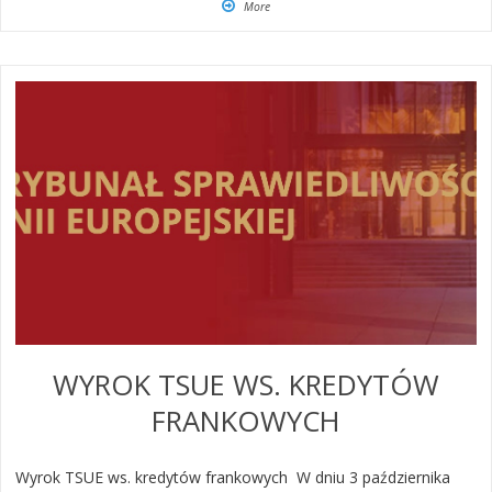
More
WYROK TSUE WS. KREDYTÓW
FRANKOWYCH
Wyrok TSUE ws. kredytów frankowych ​W dniu 3 października