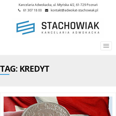
Kancelaria Adwokacka, ul. Młyńska 4/2, 61-729 Poznań
61 307 18 00
kontakt@adwokat-stachowiak.pl
Togg
navi
TAG: KREDYT