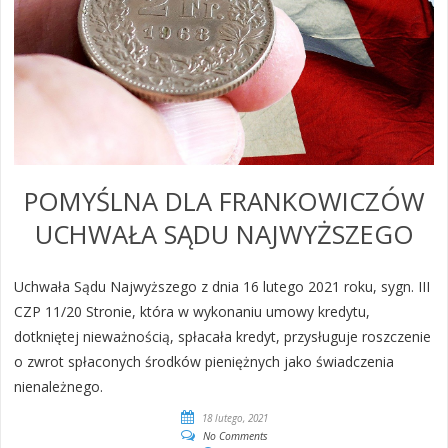
POMYŚLNA DLA FRANKOWICZÓW
UCHWAŁA SĄDU NAJWYŻSZEGO
Uchwała Sądu Najwyższego z dnia 16 lutego 2021 roku, sygn. III
CZP 11/20 Stronie, która w wykonaniu umowy kredytu,
dotkniętej nieważnością, spłacała kredyt, przysługuje roszczenie
o zwrot spłaconych środków pieniężnych jako świadczenia
nienależnego.
18 lutego, 2021
No Comments