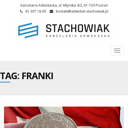
Kancelaria Adwokacka, ul. Młyńska 4/2, 61-729 Poznań
61 307 18 00
kontakt@adwokat-stachowiak.pl
Togg
navi
TAG: FRANKI