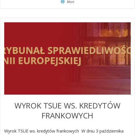
More
WYROK TSUE WS. KREDYTÓW
FRANKOWYCH
Wyrok TSUE ws. kredytów frankowych ​W dniu 3 października