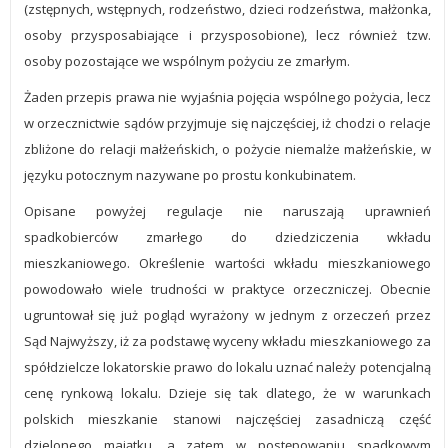
(zstępnych, wstępnych, rodzeństwo, dzieci rodzeństwa, małżonka,
osoby przysposabiające i przysposobione), lecz również tzw.
osoby pozostające we wspólnym pożyciu ze zmarłym.
Żaden przepis prawa nie wyjaśnia pojęcia wspólnego pożycia, lecz
w orzecznictwie sądów przyjmuje się najczęściej, iż chodzi o relacje
zbliżone do relacji małżeńskich, o pożycie niemalże małżeńskie, w
języku potocznym nazywane po prostu konkubinatem.
Opisane powyżej regulacje nie naruszają uprawnień
spadkobierców zmarłego do dziedziczenia wkładu
mieszkaniowego. Określenie wartości wkładu mieszkaniowego
powodowało wiele trudności w praktyce orzeczniczej. Obecnie
ugruntował się już pogląd wyrażony w jednym z orzeczeń przez
Sąd Najwyższy, iż za podstawę wyceny wkładu mieszkaniowego za
spółdzielcze lokatorskie prawo do lokalu uznać należy potencjalną
cenę rynkową lokalu. Dzieje się tak dlatego, że w warunkach
polskich mieszkanie stanowi najczęściej zasadniczą część
dzielonego majątku, a zatem w postępowaniu spadkowym