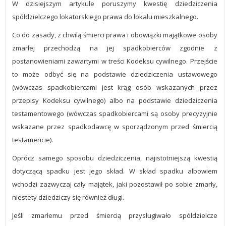
W dzisiejszym artykule poruszymy kwestię dziedziczenia
spółdzielczego lokatorskiego prawa do lokalu mieszkalnego.
Co do zasady, z chwilą śmierci prawa i obowiązki majątkowe osoby
zmarłej przechodzą na jej spadkobierców zgodnie z
postanowieniami zawartymi w treści Kodeksu cywilnego. Przejście
to może odbyć się na podstawie dziedziczenia ustawowego
(wówczas spadkobiercami jest krąg osób wskazanych przez
przepisy Kodeksu cywilnego) albo na podstawie dziedziczenia
testamentowego (wówczas spadkobiercami są osoby precyzyjnie
wskazane przez spadkodawcę w sporządzonym przed śmiercią
testamencie).
Oprócz samego sposobu dziedziczenia, najistotniejszą kwestią
dotyczącą spadku jest jego skład. W skład spadku albowiem
wchodzi zazwyczaj cały majątek, jaki pozostawił po sobie zmarły,
niestety dziedziczy się również długi.
Jeśli zmarłemu przed śmiercią przysługiwało spółdzielcze