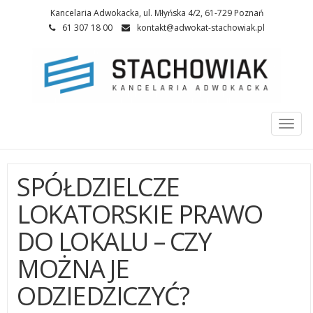
Kancelaria Adwokacka, ul. Młyńska 4/2, 61-729 Poznań
61 307 18 00
kontakt@adwokat-stachowiak.pl
Togg
navi
SPÓŁDZIELCZE
LOKATORSKIE PRAWO
DO LOKALU – CZY
MOŻNA JE
ODZIEDZICZYĆ?