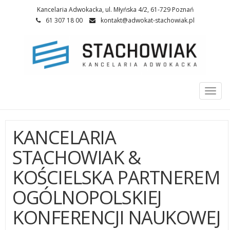
Kancelaria Adwokacka, ul. Młyńska 4/2, 61-729 Poznań
61 307 18 00
kontakt@adwokat-stachowiak.pl
Togg
navi
KANCELARIA
STACHOWIAK &
KOŚCIELSKA PARTNEREM
OGÓLNOPOLSKIEJ
KONFERENCJI NAUKOWEJ