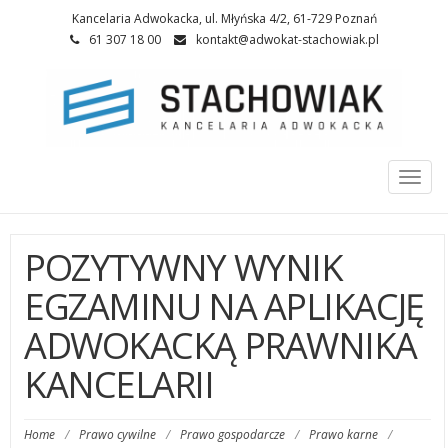
Kancelaria Adwokacka, ul. Młyńska 4/2, 61-729 Poznań
61 307 18 00
kontakt@adwokat-stachowiak.pl
Togg
navi
POZYTYWNY WYNIK
EGZAMINU NA APLIKACJĘ
ADWOKACKĄ PRAWNIKA
KANCELARII
Home
/
Prawo cywilne
/
Prawo gospodarcze
/
Prawo karne
/