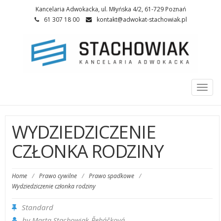
Kancelaria Adwokacka, ul. Młyńska 4/2, 61-729 Poznań
61 307 18 00
kontakt@adwokat-stachowiak.pl
Togg
navi
WYDZIEDZICZENIE
CZŁONKA RODZINY
Home
/
Prawo cywilne
/
Prawo spadkowe
/
Wydziedziczenie członka rodziny
Standard
by
Marta Stachowiak-­Řeháčková