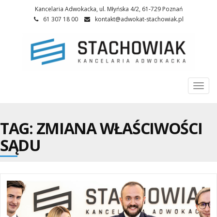
Kancelaria Adwokacka, ul. Młyńska 4/2, 61-729 Poznań
61 307 18 00
kontakt@adwokat-stachowiak.pl
Togg
navi
TAG: ZMIANA WŁAŚCIWOŚCI
SĄDU