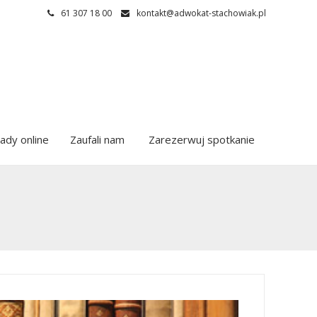
61 307 18 00
kontakt@adwokat-stachowiak.pl
ady online
Zaufali nam
Zarezerwuj spotkanie