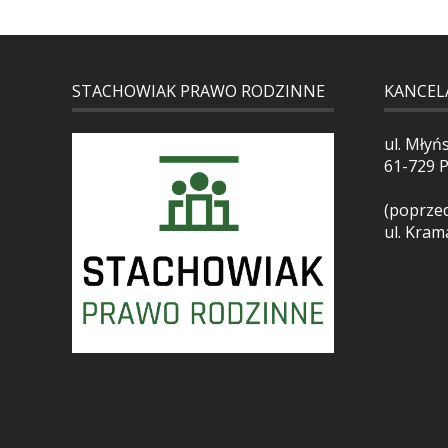
STACHOWIAK PRAWO RODZINNE
KANCEL
ul. Młyń
61-729 
(poprzed
ul. Kram