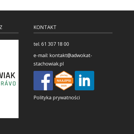
Z
KONTAKT
tel.
61 307 18 00
e-mail:
kontakt@adwokat-
stachowiak.pl
Polityka prywatności