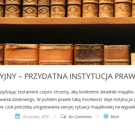
CYJNY – PRZYDATNA INSTYTUCJA PR
ądzając testament często chcemy, aby konkretne składniki majątku p
wania działowego. W polskim prawie taką możliwość daje instytucja z
e czuli potrzebę uregulowania swojej sytuacji majątkowej na wypade
28 czerwca, 2019
/
No Comments
/
More