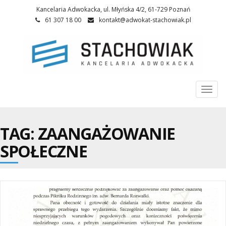
Kancelaria Adwokacka, ul. Młyńska 4/2, 61-729 Poznań
61 307 18 00
kontakt@adwokat-stachowiak.pl
Togg
navi
TAG: ZAANGAŻOWANIE
SPOŁECZNE