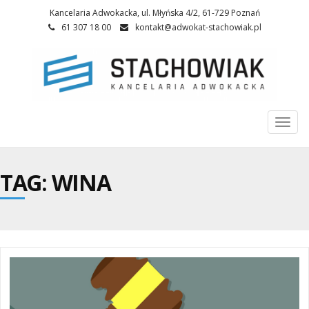
Kancelaria Adwokacka, ul. Młyńska 4/2, 61-729 Poznań
61 307 18 00
kontakt@adwokat-stachowiak.pl
Togg
navi
TAG: WINA