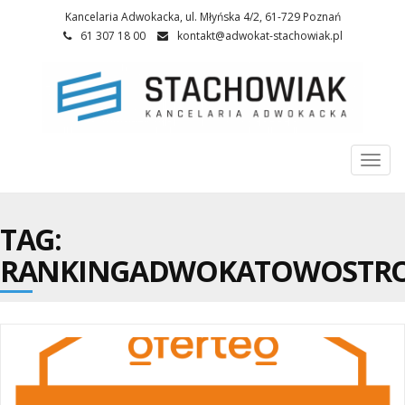
Kancelaria Adwokacka, ul. Młyńska 4/2, 61-729 Poznań
61 307 18 00
kontakt@adwokat-stachowiak.pl
Togg
navi
TAG:
RANKINGADWOKATOWOSTR