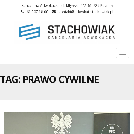
Kancelaria Adwokacka, ul. Młyńska 4/2, 61-729 Poznań
61 307 18 00
kontakt@adwokat-stachowiak.pl
Togg
navi
TAG: PRAWO CYWILNE