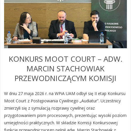
KONKURS MOOT COURT – ADW.
MARCIN STACHOWIAK
PRZEWODNICZĄCYM KOMISJI
W dniu 27 maja 2026 r. na WPiA UAM odbył się II etap Konkursu
Moot Court z Postępowania Cywilnego „Audiatur”. Uczestnicy
zmierzyli się z symulacją rozprawy cywilnej oraz
przygotowaniem pism procesowych, prezentując wysoki poziom
umiejętności praktycznych. W składzie Komisji Konkursowej
funkcję przewodniczącego pełnił adw. Marcin Stachowiak z