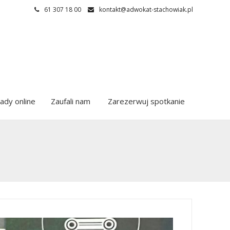
61 307 18 00
kontakt@adwokat-stachowiak.pl
ady online
Zaufali nam
Zarezerwuj spotkanie