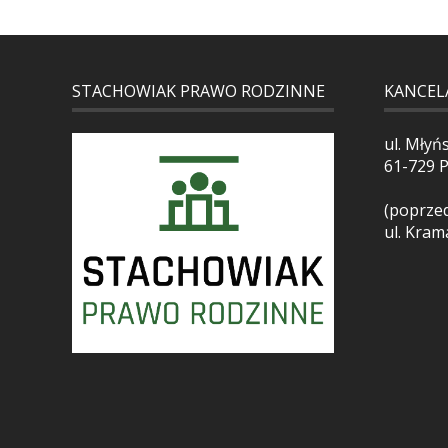
STACHOWIAK PRAWO RODZINNE
KANCEL
ul. Młyń
61-729 
(poprzed
ul. Kram