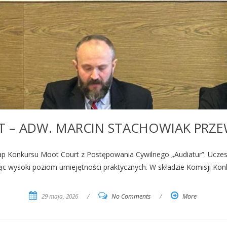
 – ADW. MARCIN STACHOWIAK PRZE
ap Konkursu Moot Court z Postępowania Cywilnego „Audiatur”. Uczestn
 wysoki poziom umiejętności praktycznych. W składzie Komisji Kon
29 maja, 2026
/
No Comments
/
More