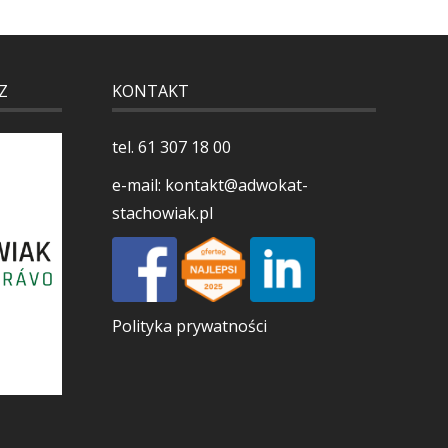
Z
KONTAKT
tel.
61 307 18 00
e-mail:
kontakt@adwokat-
stachowiak.pl
Polityka prywatności