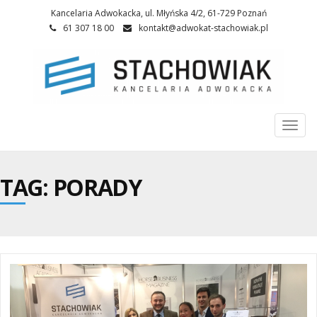
Kancelaria Adwokacka, ul. Młyńska 4/2, 61-729 Poznań
61 307 18 00
kontakt@adwokat-stachowiak.pl
Togg
navi
TAG: PORADY