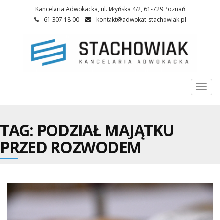
Kancelaria Adwokacka, ul. Młyńska 4/2, 61-729 Poznań
61 307 18 00
kontakt@adwokat-stachowiak.pl
Togg
navi
TAG: PODZIAŁ MAJĄTKU
PRZED ROZWODEM