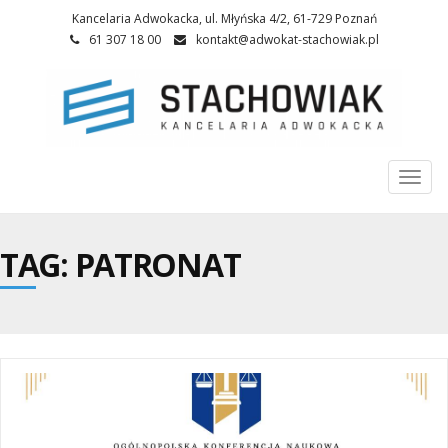
Kancelaria Adwokacka, ul. Młyńska 4/2, 61-729 Poznań
61 307 18 00
kontakt@adwokat-stachowiak.pl
Togg
navi
TAG: PATRONAT