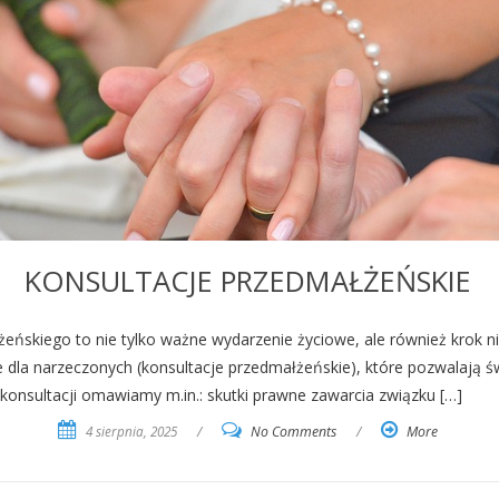
KONSULTACJE PRZEDMAŁŻEŃSKIE
ńskiego to nie tylko ważne wydarzenie życiowe, ale również krok ni
e dla narzeczonych (konsultacje przedmałżeńskie), które pozwalają 
nsultacji omawiamy m.in.: skutki prawne zawarcia związku […]
4 sierpnia, 2025
/
No Comments
/
More