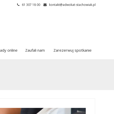
61 307 18 00
kontakt@adwokat-stachowiak.pl
ady online
Zaufali nam
Zarezerwuj spotkanie