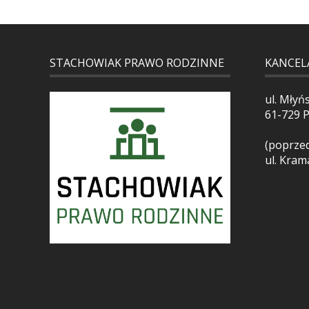
STACHOWIAK PRAWO RODZINNE
KANCEL
ul. Młyń
61-729 
(poprzed
ul. Kram