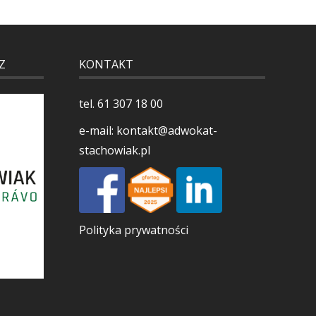
Z
KONTAKT
tel.
61 307 18 00
e-mail:
kontakt@adwokat-
stachowiak.pl
Polityka prywatności