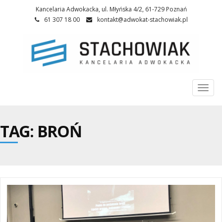
Kancelaria Adwokacka, ul. Młyńska 4/2, 61-729 Poznań
61 307 18 00
kontakt@adwokat-stachowiak.pl
Togg
navi
TAG: BROŃ