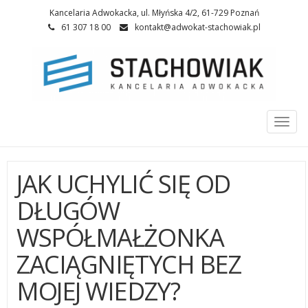
Kancelaria Adwokacka, ul. Młyńska 4/2, 61-729 Poznań
61 307 18 00
kontakt@adwokat-stachowiak.pl
Togg
navi
JAK UCHYLIĆ SIĘ OD
DŁUGÓW
WSPÓŁMAŁŻONKA
ZACIĄGNIĘTYCH BEZ
MOJEJ WIEDZY?