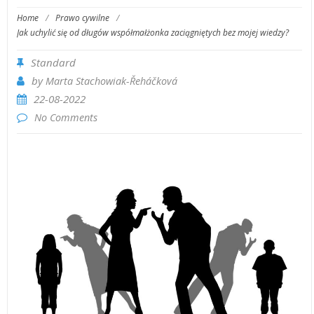
Home
/
Prawo cywilne
/
Jak uchylić się od długów współmałżonka zaciągniętych bez mojej wiedzy?
Standard
by
Marta Stachowiak-­Řeháčková
22-08-2022
No Comments